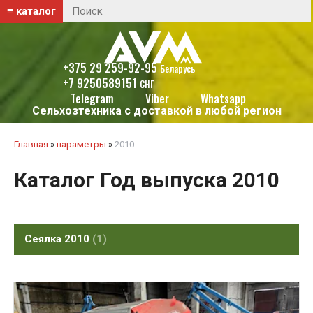
≡ каталог
+375 29 259-92-95
Беларусь
+7 9250589151
СНГ
Telegram
Viber
Whatsapp
Сельхозтехника с доставкой в любой регион
Главная
»
параметры
»
2010
Каталог Год выпуска 2010
Сеялка 2010
1