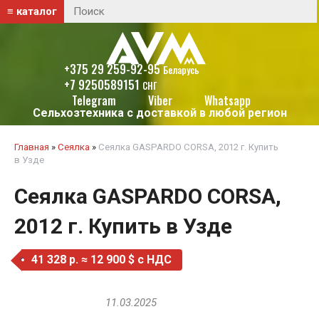
≡ каталог
+375 29 259-92-95
Беларусь
+7 9250589151
СНГ
Telegram
Viber
Whatsapp
Сельхозтехника с доставкой в любой регион
Главная
»
Сеялка
»
Сеялка GASPARDO CORSA, 2012 г. Купить
в Узде
Сеялка GASPARDO CORSA,
2012 г. Купить в Узде
41 328 р. ≈ 12 900 $ c НДС
11.03.2025