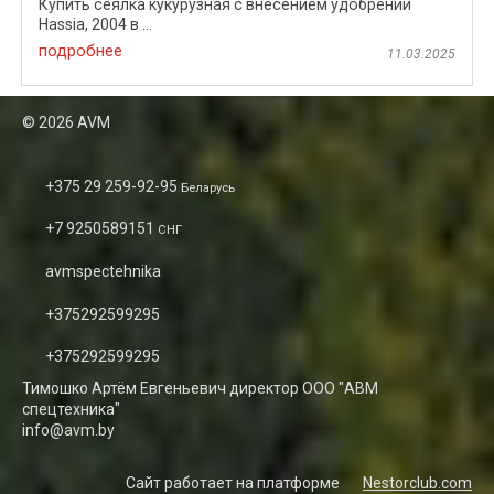
Купить сеялка кукурузная с внесением удобрений
Hassia, 2004 в ...
подробнее
11.03.2025
©
2026 AVM
+375 29 259-92-95
Беларусь
+7 9250589151
СНГ
avmspectehnika
+375292599295
+375292599295
Тимошко Артём Евгеньевич директор ООО "АВМ
спецтехника"
info@avm.by
Сайт работает на платформе
Nestorclub.com